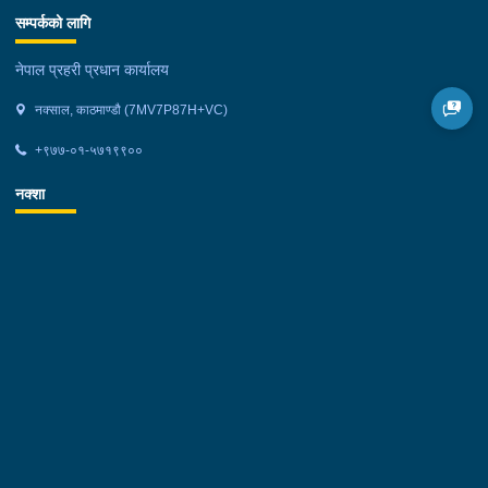
सम्पर्कको लागि
नेपाल प्रहरी प्रधान कार्यालय
नक्साल, काठमाण्डौ (7MV7P87H+VC)
+९७७-०१-५७१९९००
नक्शा