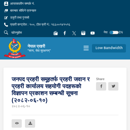
आपतकालीन सम्पर्क नं.
बारम्बार सोधिने प्रश्नहरु
उजुरी तथा गुनासो
प्रहरी कन्ट्रोल : १००, टोल फ्री नं.: १६६००१४१५१६
नेपा
EN
नेपाल प्रहरी
Low Bandwidth
"सत्य, सेवा सुरक्षणम्"
जनपद प्रहरी समूहतर्फ प्रहरी जवान र
Share
प्रहरी कार्यालय सहयोगी पदहरूको
विज्ञापन प्रकाशन सम्बन्धी सूचना
(२०८२-०६-१०)
२०८२-०६-१०