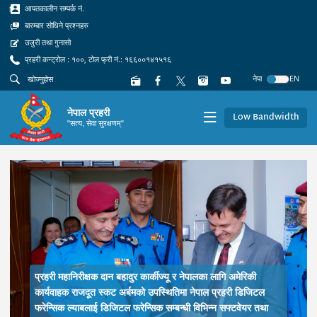
आपतकालीन सम्पर्क नं.
बारम्बार सोधिने प्रश्नहरु
उजुरी तथा गुनासो
प्रहरी कन्ट्रोल : १००, टोल फ्री नं.: १६६००१४१५१६
नेपा
EN
नेपाल प्रहरी
Low Bandwidth
"सत्य, सेवा सुरक्षणम्"
दुर कार्कीज्यू र नेपालका लागि अमेरिकी
Previous
Next
्बमको उपस्थितिमा नेपाल प्रहरी डिजिटल
 फरेन्सिक सम्बन्धी विभिन्न सफ्टवेयर तथा
नेपाल प्रहरी जनपद तथा प्राविधि