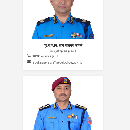
प्र.ना.म.नि. अबि नारायण काफ्ले
केन्द्रीय प्रहरी प्रवक्ता
सम्पर्कः ०१-५७१९८०४
spokesperson@nepalpolice.gov.np