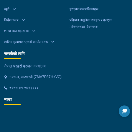
व्यूरो
हराएका बालबालिकाहरू
निर्देशनालय
पहिचान नखुलेका शवहरू र हराएका
मानिसहरुको विवरणहरु
शाखा तथा महाशाखा
तालिम प्रदायक प्रहरी कार्यालयहरू
सम्पर्कको लागि
नेपाल प्रहरी प्रधान कार्यालय
नक्साल, काठमाण्डौ (7MV7P87H+VC)
+९७७-०१-५७१९९००
नक्शा