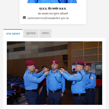
प्र.व.उ. दीप शम्सेर ज.ब.रा.
सह-प्रवक्ता तथा सूचना अधिकारी
spokesperson@nepalpolice.gov.np
सूचनाहरू
करियर
ताजा खबरहरु