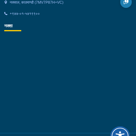
नक्साल, काठमाण्डौ (7MV7P87H+VC)
+९७७-०१-५७१९९००
नक्शा