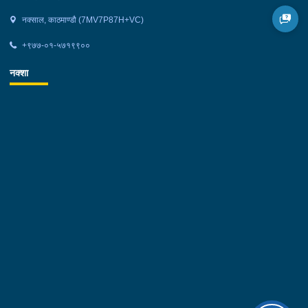
नक्साल, काठमाण्डौ (7MV7P87H+VC)
+९७७-०१-५७१९९००
नक्शा