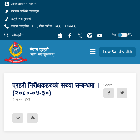
आपतकालीन सम्पर्क नं.
बारम्बार सोधिने प्रश्नहरु
उजुरी तथा गुनासो
प्रहरी कन्ट्रोल : १००, टोल फ्री नं.: १६६००१४१५१६
नेपा
EN
नेपाल प्रहरी
Low Bandwidth
"सत्य, सेवा सुरक्षणम्"
प्रहरी निरीक्षकहरुको सरुवा सम्बन्धमा ।
Share
(२०८०-०४-३०)
२०८०-०४-३०