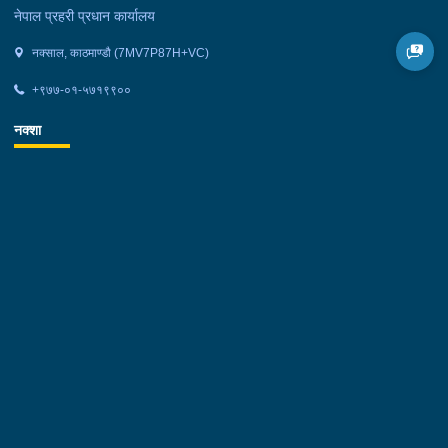
नेपाल प्रहरी प्रधान कार्यालय
नक्साल, काठमाण्डौ (7MV7P87H+VC)
+९७७-०१-५७१९९००
नक्शा