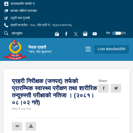
आपतकालीन सम्पर्क नं.
बारम्बार सोधिने प्रश्नहरु
उजुरी तथा गुनासो
प्रहरी कन्ट्रोल : १००, टोल फ्री नं.: १६६००१४१५१६
नेपा
EN
नेपाल प्रहरी
Low Bandwidth
"सत्य, सेवा सुरक्षणम्"
प्रहरी निरीक्षक (जनपद) तर्फको
Share
प्रारम्भिक स्वास्थ्य परीक्षण तथा शारीरिक
तन्दुरुस्ती परीक्षाको नतिजा । (२०८१।
०८।०२ गते)
२०८१-०८-०२