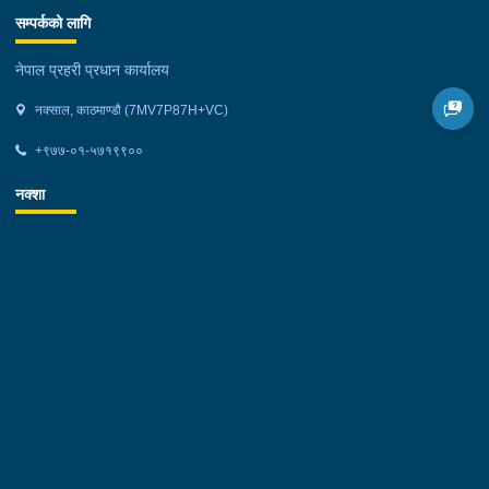
सम्पर्कको लागि
नेपाल प्रहरी प्रधान कार्यालय
नक्साल, काठमाण्डौ (7MV7P87H+VC)
+९७७-०१-५७१९९००
नक्शा