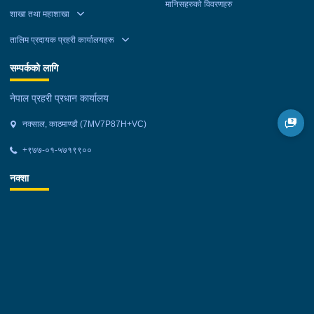
मानिसहरुको विवरणहरु
शाखा तथा महाशाखा
तालिम प्रदायक प्रहरी कार्यालयहरू
सम्पर्कको लागि
नेपाल प्रहरी प्रधान कार्यालय
नक्साल, काठमाण्डौ (7MV7P87H+VC)
+९७७-०१-५७१९९००
नक्शा