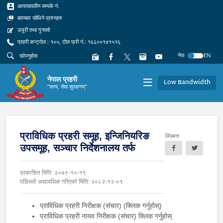
आपतकालीन सम्पर्क नं.
बारम्बार सोधिने प्रश्नहरु
उजुरी तथा गुनासो
प्रहरी कन्ट्रोल : १००, टोल फ्री नं.: १६६००१४१५१६
नेपा
EN
नेपाल प्रहरी
Low Bandwidth
"सत्य, सेवा सुरक्षणम्"
प्राविधिक प्रहरी समूह, इन्जिनियरिङ
Share
उपसमूह, सञ्चार निर्देशनालय तर्फ
प्रकाशित मिति: २०७९-१०-१९
पछिल्लो अद्यावधिक गरिएको मिति: २०८२-१२-०९
प्राविधिक प्रहरी निरीक्षक (संचार) (क्लिक गर्नुहोस्)
प्राविधिक प्रहरी नायव निरीक्षक (संचार) क्लिक गर्नुहोस्