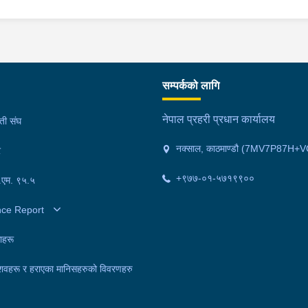
सम्पर्कको लागि
नेपाल प्रहरी प्रधान कार्यालय
मती संघ
नक्साल, काठमाण्डौ (7MV7P87H+V
र
+९७७-०१-५७१९९००
फ.एम. ९५.५
nce Report
ाहरू
शवहरू र हराएका मानिसहरुको विवरणहरु