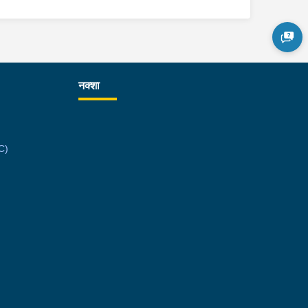
नक्शा
C)