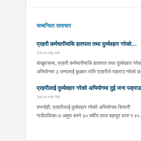
सम्बन्धित समाचार
प्रहरी कर्मचारीमाथि हातपात तथा दुर्व्यवहार गरेको
२०८०-०६-०४
अभियोगमा तीन जना पक्राउ
संखुवासभा, प्रहरी कर्मचारीमाथि हातपात तथा दुर्व्यवहार गरे
अभियोगमा ३ जनालाई बुधबार राति प्रहरीले पक्राउ गरेको 
पक्राउ पर्नेहरुमा पाँचखपन नगरपालिका-७ विहीवारे बजार बस्
प्रहरीलाई दुर्व्यवहार गरेको अभियोगमा दुई जना पक्राउ
३२ वर्षीय महेश कटुवाल, २९ वर्षीय बसन्त कटुवाल र २४ वर्ष
२०८०-०४-१४
बिष्णु कटुवाल रहेका छन् । पाँचखपन नगरपालिका-७ विहीवार
बजारमा उनीहरुले मादक पदार्थ सेवन गरी हो-हल्ला गरिरहेको
रुपन्देही, प्रहरीलाई दुर्व्यवहार गरेको अभियोगमा सियारी
भन्ने खबर प्राप्त हुनासाथ ईलाका प्रहरी कार्यालय वानाबाट
गाउँपालिका-७ अमुवा बस्ने ३० वर्षीय लाल बहादुर थारु र ४०
खटिएको प्रहरीले सम्झाइ बुझाइ गर्ने क्रममा प्रहरी कर्मचारी
वर्षीय जित बहादुर थारुलाई आइतबार राति प्रहरीले पक्राउ
माथिनै हातपात तथा दुर्व्यवहार गरेपछि उनीहरुलाई पक्राउ गर
गरेको छ । सियारी गाउँपालिका-७ अमुवास्थित जनता माध्य
हो । हातपात गर्दा घाइते भएका एक जना प्रहरी कर्मचारी बान