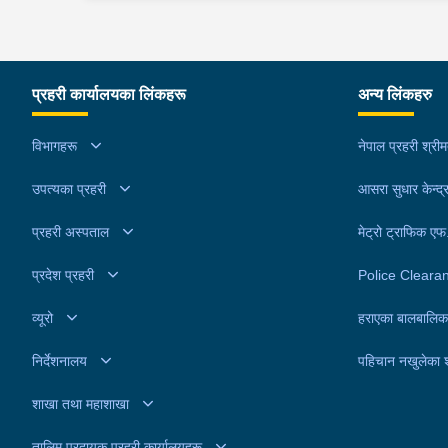
विद्यालय अमुवा रुपन्देहीको खेल मैदानमा प्रथम अमुवा सांस्क
स्वास्थ्य चौकीमा उपचार पश्चात डिस्चार्ज भएका छन् । यस
रमाईलो मेलामा उनीहरु दुवै जना झगडा गरेको अवस्थामा ईला
सम्बन्धमा प्रहरीले थप अनुसन्धान गरिरहेको छ ।
प्रहरी कार्यालय छपियाबाट खटिएको प्रहरीले सम्झाई बुझाई गर
क्रममा प्रहरी टोली माथि नै दुर्व्यवहार गरेकोले उनीहरुलाई
प्रहरी कार्यालयका लिंकहरू
अन्य लिंकहरु
पक्राउ गरेको हो । यस सम्बन्धमा प्रहरीले थप अनुसन्धान
गरिरहेको छ ।
विभागहरू
नेपाल प्रहरी श्री
उपत्यका प्रहरी
आसरा सुधार केन्द्
प्रहरी अस्पताल
मेट्रो ट्राफिक ए
प्रदेश प्रहरी
Police Cleara
व्यूरो
हराएका बालबालिक
निर्देशनालय
पहिचान नखुलेका 
शाखा तथा महाशाखा
तालिम प्रदायक प्रहरी कार्यालयहरू