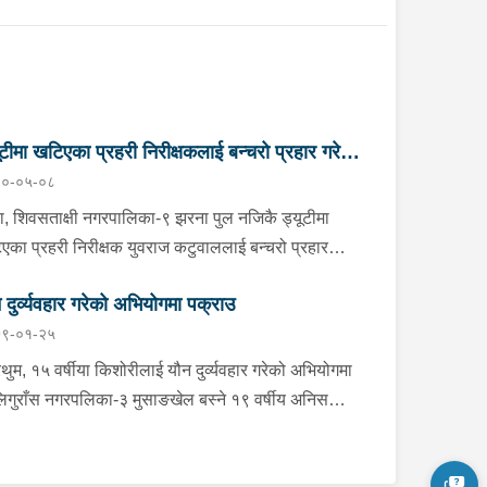
ूटीमा खटिएका प्रहरी निरीक्षकलाई बन्चरो प्रहार गरेको
०-०५-०८
योगमा तीन जना पक्राउ
ा, शिवसताक्षी नगरपालिका-९ झरना पुल नजिकै ड्यूटीमा
एका प्रहरी निरीक्षक युवराज कटुवाललाई बन्चरो प्रहार
को अभियोगमा ३ जनालाई बिहीबार साँझ प्रहरीले पक्राउ
 दुर्व्यवहार गरेको अभियोगमा पक्राउ
्नेहरूमा शिवसताक्षी नगरपालिका-९ बस्ने
९-०१-२५
वर्षीय अशोक पोखरेल, ३२ वर्षीय बिकाश भन्ने अरूण तामाङ र
वर्षीय लक्ष्मण टुडु रहेका छन् । उक्त स्थानमा लागूऔषध
्रथुम, १५ वर्षीया किशोरीलाई यौन दुर्व्यवहार गरेको अभियोगमा
न गरिरहेको भन्ने सूचनाको आधारमा ईलाका प्रहरी कार्यालय
िगुराँस नगरपलिका-३ मुसाङखेल बस्ने १९ वर्षीय अनिस
झिलेबाट प्रहरी निरीक्षक कटुवालको नेतृत्वमा खटिएको
नेतलाई शनिबार राति प्रहरीले पक्राउ गरेको छ । ती
हरी टोलीले मे.४ प २७५१ नम्बरको मोटरसाइकल लापरबाही
ोरीलाई घर नजिकैको बारीमा बस्नेतले यौन दुर्व्यवहार गरेको
काले चलाई आएका उनीहरुलाई सोधपुछ गर्ने क्रममा