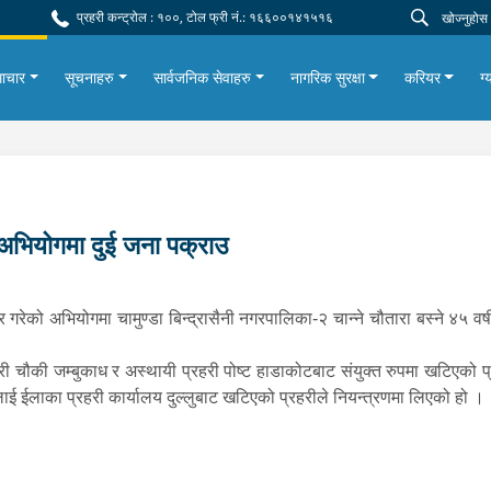
प्रहरी कन्ट्रोल : १००, टोल फ्री नं.: १६६००१४१५१६
ाचार
सूचनाहरु
सार्वजनिक सेवाहरु
नागरिक सुरक्षा
करियर
ग्
ो अभियोगमा दुई जना पक्राउ
र गरेको अभियोगमा चामुण्डा बिन्द्रासैनी नगरपालिका-२ चान्ने चौतारा बस्ने ४५ वर
हरी चौकी जम्बुकाध र अस्थायी प्रहरी पोष्ट हाडाकोटबाट संयुक्त रुपमा खटिएको प्
ाई ईलाका प्रहरी कार्यालय दुल्लुबाट खटिएको प्रहरीले नियन्त्रणमा लिएको हो ।