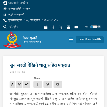
आपतकालीन सम्पर्क नं.
बारम्बार सोधिने प्रश्नहरु
उजुरी तथा गुनासो
प्रहरी कन्ट्रोल : १००, टोल फ्री नं.: १६६००१४१५१६
नेपा
EN
नेपाल प्रहरी
Low Bandwidth
"सत्य, सेवा सुरक्षणम्"
सुन जस्तो देखिने धातु सहित पक्राउ
२०८१-०७-१३
Share
-
+
A
A
A
रूपन्देही, बुटवल उपमहानगरपालिका-८ रामनगरबाट करिब ३० तोला तौलको
बिस्कुट आकारको सुन जस्तो देखिने धातु २ थान सहित कपिलवस्तु बाणगंगा
नगरपालिका-८ चप्परगाउँ बस्ने ३३ वर्षीय अकवर अलि मियालाई सोमबार राति