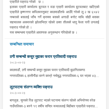
प्रहरीले पक्राउ गरेको छ ।
इलाका प्रहरी कार्यालय बुटवल र वडा प्रहरी कार्यालय बुटवलबाट खटिएको
प्रहरीले कृष्णनगर कपिलवस्तुबाट काठमाडौंतर्फ आउँदै गरेको लु.२ ख ६५४२
नम्बरको बसलाई जाँच गर्ने क्रममा बसको अगाडी बनोट माथि सोही बसका
सहचालक अकवरको झोलाभित्र रहेको उक्त तौलको धातु फेला पारी उनलाई
पक्राउ गरेको हो ।
यस सम्बन्धमा प्रहरीले आवश्यक अनुसन्धान गरिरहेको छ ।
सम्बन्धित समाचार
ठगी सम्बन्धी कसुर मुद्दाका फरार प्रतिवादी पक्राउ
२०८३-०४-२३
काठमाडौं, ठगी सम्बन्धी कसुर मुद्दाका फरार प्रतिवादी बुढानिलकण्ठ
नगरपालिका-६ हात्तीगौंडा बस्ने काभ्रे नमोबुद्ध नगरपालिका-६ घर भएका ४३
वर्षीय सूर्यमान तामाङलाई बिहीबार प्रहरीले पक्राउ गरेको छ । उक्त मुद्दामा
लुटपाटमा संलग्न व्यक्ति पक्राउ
फरार रहेका उनलाई काठमाडौं उपत्यका अपराध अनुसन्धान कार्यालय टेकुबाट
खटिएको प्रहरीले काठमाडौं महानगरपालिका-४ धुम्बाराहीबाट पक्राउ गरेको हो
२०८३-०४-२३
। उनलाई फैसला कार्यान्वयनको लागि जिल्ला अदालत काठमाडौंमा पेश गरिएको
बागलुङ, सुनको रिङ लुटपाट भएको घटनामा संलग्न रहेको अभियोगमा वरेङ
छ ।
गाउँपालिका-३ बस्ने १९ वर्षीय सन्दिप रूचाललाई बिहीबार प्रहरीले पक्राउ