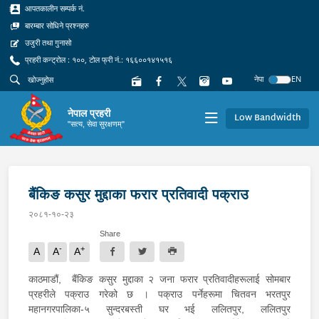
आपतकालीन सम्पर्क नं.
बारम्बार सोधिने प्रश्नहरु
उजुरी तथा गुनासो
प्रहरी कन्ट्रोल : १००, टोल फ्री नं.: १६६००१४१५१६
नेपा
EN
नेपाल प्रहरी
Low Bandwidth
"सत्य, सेवा सुरक्षणम्"
बैंकिङ कसुर मुद्दाका फरार प्रतिवादी पक्राउ
२०८१-१०-२३
Share
-
+
A
A
A
काठमाडौं, बैंकिङ कसुर मुद्दाका २ जना फरार प्रतिवादीहरूलाई सोमबार
प्रहरीले पक्राउ गरेको छ । पक्राउ पर्नेहरूमा चितवन भरतपुर
महानगरपालिका-५ सुन्दरबस्ती घर भई ललितपुर, ललितपुर