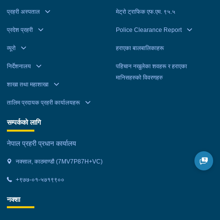
प्रहरी अस्पताल
मेट्रो ट्राफिक एफ.एम. ९५.५
प्रदेश प्रहरी
Police Clearance Report
व्यूरो
हराएका बालबालिकाहरू
निर्देशनालय
पहिचान नखुलेका शवहरू र हराएका
मानिसहरुको विवरणहरु
शाखा तथा महाशाखा
तालिम प्रदायक प्रहरी कार्यालयहरू
सम्पर्कको लागि
नेपाल प्रहरी प्रधान कार्यालय
नक्साल, काठमाण्डौ (7MV7P87H+VC)
+९७७-०१-५७१९९००
नक्शा