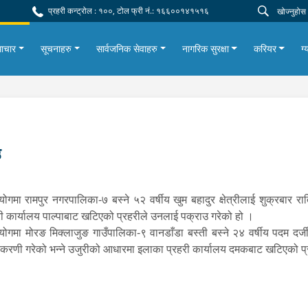
प्रहरी कन्ट्रोल : १००, टोल फ्री नं.: १६६००१४१५१६
ाचार
सूचनाहरु
सार्वजनिक सेवाहरु
नागरिक सुरक्षा
करियर
ग्
उ
ा रामपुर नगरपालिका-७ बस्ने ५२ वर्षीय खुम बहादुर क्षेत्रीलाई शुक्रबार रा
ी कार्यालय पाल्पाबाट खटिएको प्रहरीले उनलाई पक्राउ गरेको हो ।
मा मोरङ मिक्लाजुङ गाउँपालिका-९ वानडाँडा बस्ती बस्ने २४ वर्षीय पदम दर्ज
करणी गरेको भन्ने उजुरीको आधारमा इलाका प्रहरी कार्यालय दमकबाट खटिएको प