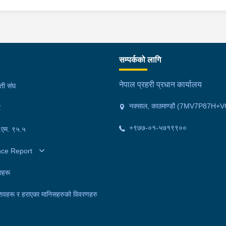
ई
इलाका प्रहरी कार्यालय त्रिभुवनबस्तीबाट खटिएको प्रहरीले
उजु
धान
उनलाई पक्राउ गरेको हो । साथै प्रहरीले थप अनुसन्धानको
खटि
लागि २ जनालाई नियन्त्रणमा लिएको छ । यस सम्बन्धमा
बाल
प्रहरीले आवश्यक अनुसन्धान गरिरहेको छ ।
नगर
सम्पर्कको लागि
आइत
बाल
नेपाल प्रहरी प्रधान कार्यालय
मती संघ
इला
नक्साल, काठमाण्डौ (7MV7P87H+V
र
पक्
गरि
+९७७-०१-५७१९९००
फ.एम. ९५.५
nce Report
ाहरू
शवहरू र हराएका मानिसहरुको विवरणहरु