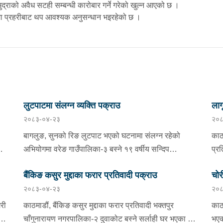
द्राको अवैध सटही सम्बन्धी कारोबार गर्ने गरेको खुल्न आएको छ ।
ूरमा प्रहरीबाट थप आवश्यक अनुसन्धान भइरहेको छ ।
लुटपाटमा संलग्न व्यक्ति पक्राउ
लाग
२०८३-०४-२३
२०८
बागलुङ, सुनको रिङ लुटपाट भएको घटनामा संलग्न रहेको
काठ
अभियोगमा वरेङ गाउँपालिका-३ बस्ने १९ वर्षीय सन्दिप
प्र
बार
रूचाललाई बिहीबार प्रहरीले पक्राउ गरेको छ । सन्दिपले वरेङ
पर्
बैंकिङ कसुर मुद्दाका फरार प्रतिवादी पक्राउ
चोर
गाउँपालिका-३ बाटाकाचौर मजुवामा पीडितलाई डर, धाक धम्की
मित
२०८३-०४-२३
२०८
दिई सुनको रिङ लुटेको भन्ने खबर प्राप्त हुनासाथ इलाका प्रहरी
जिल्
कार्यालय वरेङबाट खटिएको प्रहरीले उनलाई पक्राउ गरेको हो
फरा
िरी
काठमाडौं, बैंकिङ कसुर मुद्दाका फरार प्रतिवादी भक्तपुर
काठ
ला
। उनी उपर जिल्ला अदालत बागलुङबाट ५ दिन म्याद थप
कार
का
चाँगुनारायण नगरपालिका-२ दुवाकोट बस्ने सर्लाही घर भएका ५०
भएक