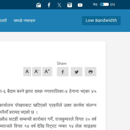
नेपा
EN
Low Bandwidth
यालरी
सम्पर्क नम्बरहरु
Share
-
+
A
A
A
लिका-६ बैदाम बस्ने झापा दमक नगरपालिका-४ ठेगाना भएका ४५
ार्यालय पोखराबाट खटिएको प्रहरीले उक्त कार्यमा संलग्न
ूपैयाँ बरामद भएको छ ।
ो अवैध सटही सम्बन्धी कारोबार गर्ने, राजकुमारले विगत २० वर्ष
 खेमराजले विगत १४ वर्ष देखि स्ट्रिट नम्बर १४ लेक साइडमा