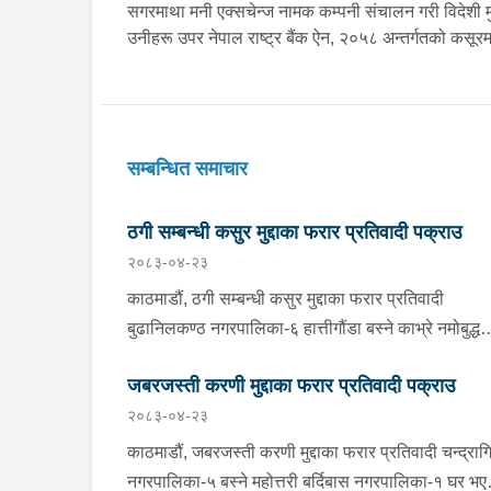
सगरमाथा मनी एक्सचेन्ज नामक कम्पनी संचालन गरी विदेशी मु
उनीहरू उपर नेपाल राष्ट्र बैंक ऐन, २०५८ अन्तर्गतको कस
सम्बन्धित समाचार
ठगी सम्बन्धी कसुर मुद्दाका फरार प्रतिवादी पक्राउ
२०८३-०४-२३
काठमाडौं, ठगी सम्बन्धी कसुर मुद्दाका फरार प्रतिवादी
बुढानिलकण्ठ नगरपालिका-६ हात्तीगौंडा बस्ने काभ्रे नमोबुद्ध
नगरपालिका-६ घर भएका ४३ वर्षीय सूर्यमान तामाङलाई बिही
जबरजस्ती करणी मुद्दाका फरार प्रतिवादी पक्राउ
प्रहरीले पक्राउ गरेको छ । उक्त मुद्दामा फरार रहेका उनलाई
२०८३-०४-२३
काठमाडौं उपत्यका अपराध अनुसन्धान कार्यालय टेकुबाट
खटिएको प्रहरीले काठमाडौं महानगरपालिका-४ धुम्बाराहीबाट
काठमाडौं, जबरजस्ती करणी मुद्दाका फरार प्रतिवादी चन्द्राग
पक्राउ गरेको हो । उनलाई फैसला कार्यान्वयनको लागि जिल्
नगरपालिका-५ बस्ने महोत्तरी बर्दिबास नगरपालिका-१ घर भए