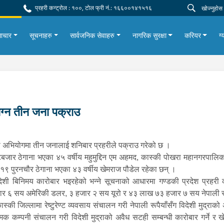
प्रहरी कन्ट्रोल : १००, टोल फ्री नं.: १६६००१४१५१६
ाचार
सूचनाहरु
सार्वजनिक सेवाहरु
नागरिक सुरक्षा
करियर
ग्
लग्न तीन जना पक्राउ
ेको अभियोगमा तीन जनालाई शनिबार प्रहरीले पक्राउ गरेको छ ।
 हाटबजार ठेगाना भएका ४५ वर्षीय महुमुद्दिन एम अहमद, कास्की पोखरा महानगरपा
१९ पुरनचौर ठेगाना भएका ४३ वर्षीय खेमराज पौडेल रहेका छन् ।
देशी बिनिमय कारोबार भइरहेको भन्ने सूचनाको आधारमा गण्डकी प्रदेश प्रहरी क
र ६ सय अमेरिकी डलर, ३ हजार २ सय यूरो र ४३ लाख ७३ हजार ७ सय नेपाली र
ास्की जिल्लामा रेष्टुरेण्ट व्यवसाय संचालन गरी नेपाली रूपैयाँसँग विदेशी मुद्राक
ामक कम्पनी संचालन गरी विदेशी मुद्राको अवैध सटही सम्बन्धी कारोबार गर्ने र