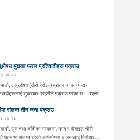
ूऔषध मुद्दाका फरार प्रतिवादीहरू पक्राउ
३-०४-२३
माडौं, लागूऔषध (खैरो हेरोइन) मुद्दाका २ जना फरार
तिवादीहरूलाई शुक्रबार प्रहरीले पक्राउ गरेको छ । पक्राउ
नेहरूमा सर्लाही ईश्वरपुर नगरपालिका-५ घर भएका ४५ वर्षीय
ीमा संलग्न तीन जना पक्राउ
्र कुमार गौतम र ४० वर्षीय राम उदगार महत्तो रहेका छन् ।
३-०४-२३
ला अदालत महोत्तरीबाट उक्त मुद्दामा पक्राउ पुर्जी जारी भई
र रहेका उनीहरूलाई लागूऔषध नियन्त्रण ब्यूरो शाखा
माडौं, सुन तथा चाँदीका गरगहना, नगद र मोबाइल चोरी
्यालय बर्दिबास महोत्तरीबाट खटिएको प्रहरीले सर्लाही ईश्वरपुर
ो घटनामा संलग्न रहेको अभियोगमा ३ जनालाई बिहीबार