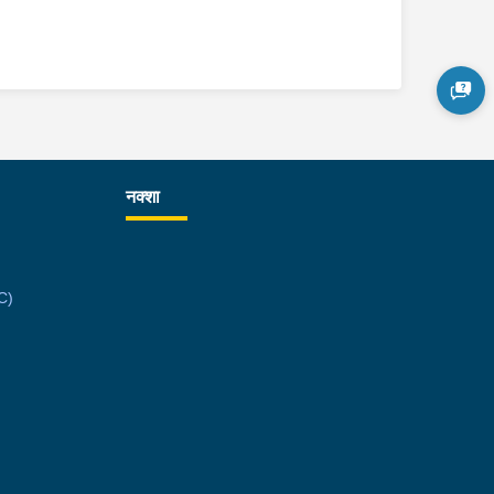
नक्शा
C)