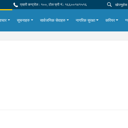
प्रहरी कन्ट्रोल : १००, टोल फ्री नं.: १६६००१४१५१६
ाचार
सूचनाहरु
सार्वजनिक सेवाहरु
नागरिक सुरक्षा
करियर
ग्