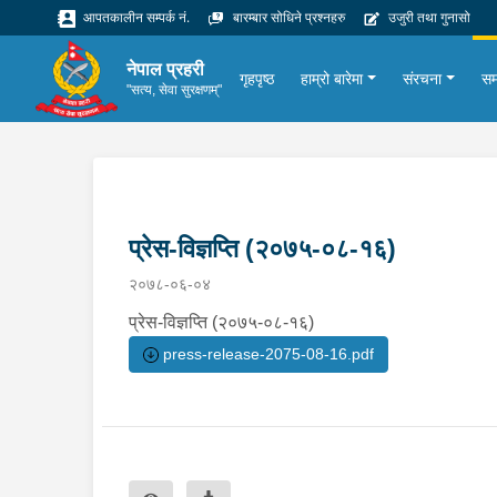
आपतकालीन सम्पर्क नं.
बारम्बार सोधिने प्रश्नहरु
उजुरी तथा गुनासो
नेपाल प्रहरी
गृहपृष्ठ
हाम्रो बारेमा
संरचना
सम
"सत्य, सेवा सुरक्षणम्"
प्रेस-विज्ञप्ति (२०७५-०८-१६)
२०७८-०६-०४
प्रेस-विज्ञप्ति (२०७५-०८-१६)
press-release-2075-08-16.pdf