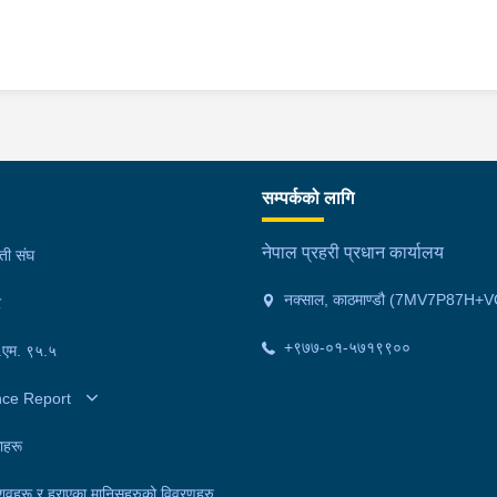
सम्पर्कको लागि
नेपाल प्रहरी प्रधान कार्यालय
मती संघ
नक्साल, काठमाण्डौ (7MV7P87H+V
र
+९७७-०१-५७१९९००
फ.एम. ९५.५
nce Report
ाहरू
शवहरू र हराएका मानिसहरुको विवरणहरु