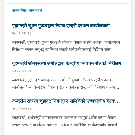
सम्बन्धित समाचार
गृहमन्त्री सुधन गुरूङद्वारा नेपाल प्रहरी प्रधान कार्यालयको
२०८२-१२-१६
निरीक्षण तथा निर्देशन
काठमाडौं, गृहमन्त्री सुधन गुरूङले सोमबार नेपाल प्रहरी प्रधान कार्यालयको
निरीक्षण भ्रमण गर्नुभई उपस्थित प्रहरी कर्मचारीहरूलाई निर्देशन समेत
दिनुभयो । गृहमन्त्री गुरूङलाई नेपाल प्रहरी प्रधान कार्यालयमा प्रहरी
गृहमन्त्री ओमप्रकश अर्यालद्वारा केन्द्रीय निर्वाचन सेलको निरीक्षण
महानिरीक्षक दान बहादुर कार्की, प्रहरी अतिरिक्त महानिरीक्षकहरू, प्रहरी
नायव महानिरीक्षकहरू लगायत वरिष्ठ प्रहरी अधिकृतहरूले हार्दिक स्वागत
२०८२-११-२०
गर्नुभयो । सो क्रममा उहाँले नेपाल प्रहरी प्रधान कार्यालय परिसरस्थित अमर
काठमाडौं, गृहमन्त्री ओमप्रकाश अर्यालले बुधबार नेपाल प्रहरी प्रधान
प्रहरी स्मारकमा पुष्प गुच्छा अर्पण गर्नुभयो ।निरीक्षण भ्रमणका क्रममा
कार्यालयस्थित केन्द्रीय निर्वाचन सेल र कमाण्ड सेन्टरको निरीक्षण भ्रमण
गृहमन्त्री गुरूङले नेपाल प्रहरी प्रधान कार्यालयस्थित सङ्ग्रहालय, डिजिटल
गर्नुभई उपस्थित प्रहरी कर्मचारीहरूलाई निर्देशन समेत दिनुभयो । निरीक्षण
फरेन्सिक ल्याब, Artificial Intelligence and Advanced Analytics
केन्द्रीय राजस्व चुहावट नियन्त्रण समितिको उच्चस्तरीय बैठक
भ्रमणका क्रममा गृहमन्त्री अर्यालले केन्द्रीय निर्वाचन सेलबाट सबै
Cell, डाटा सेन्टर र पोलीग्राफ सेक्सनको निरीक्षण गर्नुका साथै त्यस सम्बन्धी
जिल्लास्थित निर्वाचन सेलबाट भइरहेको कामकारबाही एवम् गतिविधि बारेमा
२०८२-११-११
सम्पन्न
गतिविधिबारे जानकारी लिनुभयो ।निरीक्षण पश्चात आयोजित कार्यक्रममा
जानकारी समेत लिनुभयो । साथै उहाँले प्रतिनिधि सभा निर्वाचन, २०८२ लाई
काठमाडौं, अर्थमन्त्री रामेश्वरप्रसाद खनालको प्रमुख आतिथ्यतामा नेपाल
गृहमन्त्री गुरूङले कार्यक्रममा उपस्थित तथा भर्चुअल रूपमा उपस्थित प्रहरी
लक्षित गर्दै निर्वाचन सुरक्षा तथा व्यवस्थापनलाई थप व्यवस्थित बनाउन नेपाल
प्रहरी प्रधान कार्यालय नक्सालमा सोमबार आयोजित कार्यक्रमबीच केन्द्रीय
अधिकृत तथा जवानहरूलाई निर्देशन सम्बोधन गर्नुभयो । सो क्रममा उहाँले
प्रहरीले प्रयोग गरेको विभिन्न प्रणाली सम्बन्धी जानकारी समेत लिनुभयो । सो
राजस्व चुहावट नियन्त्रण समितिको उच्चस्तरीय बैठक सम्पन्न भएको छ ।