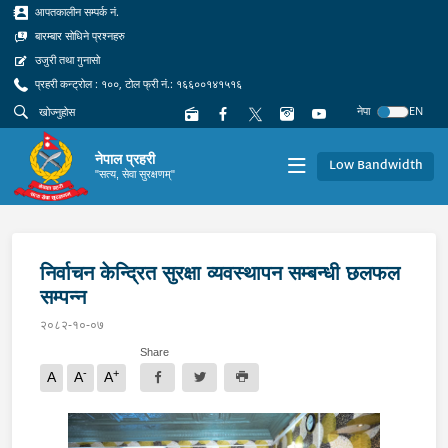
आपतकालीन सम्पर्क नं.
बारम्बार सोधिने प्रश्नहरु
उजुरी तथा गुनासो
प्रहरी कन्ट्रोल : १००, टोल फ्री नं.: १६६००१४१५१६
नेपा
EN
नेपाल प्रहरी
Low Bandwidth
"सत्य, सेवा सुरक्षणम्"
निर्वाचन केन्द्रित सुरक्षा व्यवस्थापन सम्बन्धी छलफल
सम्पन्न
२०८२-१०-०७
Share
-
+
A
A
A