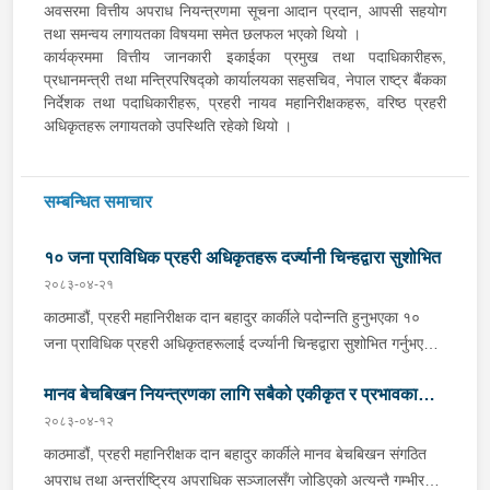
अवसरमा वित्तीय अपराध नियन्त्रणमा सूचना आदान प्रदान, आपसी सहयोग
तथा समन्वय लगायतका विषयमा समेत छलफल भएको थियो ।
कार्यक्रममा वित्तीय जानकारी इकाईका प्रमुख तथा पदाधिकारीहरू,
प्रधानमन्त्री तथा मन्त्रिपरिषद्को कार्यालयका सहसचिव, नेपाल राष्ट्र बैंकका
निर्देशक तथा पदाधिकारीहरू, प्रहरी नायव महानिरीक्षकहरू, वरिष्ठ प्रहरी
अधिकृतहरू लगायतको उपस्थिति रहेको थियो ।
सम्बन्धित समाचार
१० जना प्राविधिक प्रहरी अधिकृतहरू दर्ज्यानी चिन्हद्वारा सुशोभित
२०८३-०४-२१
काठमाडौं, प्रहरी महानिरीक्षक दान बहादुर कार्कीले पदोन्नति हुनुभएका १०
जना प्राविधिक प्रहरी अधिकृतहरूलाई दर्ज्यानी चिन्हद्वारा सुशोभित गर्नुभएको
छ । नेपाल प्रहरी प्रधान कार्यालयमा बिहीबार आयोजित कार्यक्रमबीच प्रहरी
मानव बेचबिखन नियन्त्रणका लागि सबैको एकीकृत र प्रभावकारी
महानिरीक्षक कार्कीले उहाँहरूलाई दर्ज्यानी चिन्हद्वारा सुशोभन गर्नुभएको हो ।
नेपाल सरकार गृहमन्त्रीस्तरको २०८३ साउन १८ गतेको निर्णयअनुसार
२०८३-०४-१२
प्रयास अपरिहार्य - प्रहरी महानिरीक्षक दान बहादुर कार्की
प्राविधिक प्रहरी उपरीक्षकबाट प्राविधिक प्रहरी वरिष्ठ उपरीक्षक पदमा १
काठमाडौं, प्रहरी महानिरीक्षक दान बहादुर कार्कीले मानव बेचबिखन संगठित
जना र नेपाल सरकार गृह मन्त्रालय (सचिवस्तर) को २०८३ साउन १८ गतेको
अपराध तथा अन्तर्राष्ट्रिय अपराधिक सञ्जालसँग जोडिएको अत्यन्तै गम्भीर