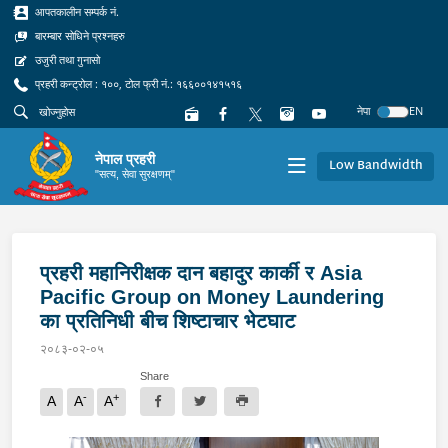
आपतकालीन सम्पर्क नं.
बारम्बार सोधिने प्रश्नहरु
उजुरी तथा गुनासो
प्रहरी कन्ट्रोल : १००, टोल फ्री नं.: १६६००१४१५१६
नेपा
EN
नेपाल प्रहरी
Low Bandwidth
"सत्य, सेवा सुरक्षणम्"
प्रहरी महानिरीक्षक दान बहादुर कार्की र Asia
Pacific Group on Money Laundering
का प्रतिनिधी बीच शिष्टाचार भेटघाट
२०८३-०२-०५
Share
-
+
A
A
A