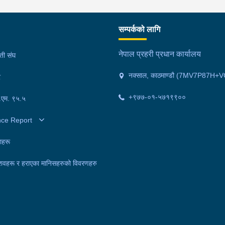
सम्पर्कको लागि
नेपाल प्रहरी प्रधान कार्यालय
मती संघ
नक्साल, काठमाण्डौ (7MV7P87H+V
र
+९७७-०१-५७१९९००
फ.एम. ९५.५
nce Report
ाहरू
शवहरू र हराएका मानिसहरुको विवरणहरु