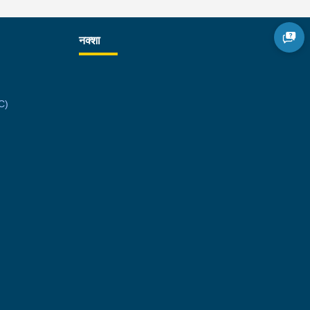
नक्शा
C)