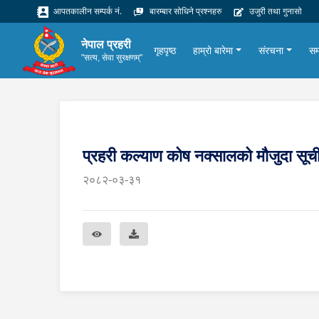
आपतकालीन सम्पर्क नं.
बारम्बार सोधिने प्रश्नहरु
उजुरी तथा गुनासो
नेपाल प्रहरी
गृहपृष्ठ
हाम्रो बारेमा
संरचना
सम
"सत्य, सेवा सुरक्षणम्"
प्रहरी कल्याण कोष नक्सालको मौजुदा सूचीमा
२०८२-०३-३१