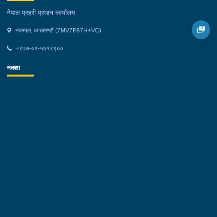
नेपाल प्रहरी प्रधान कार्यालय
नक्साल, काठमाण्डौ (7MV7P87H+VC)
+९७७-०१-५७१९९००
नक्शा