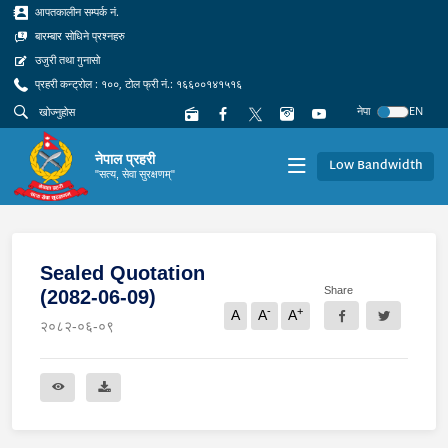
आपतकालीन सम्पर्क नं.
बारम्बार सोधिने प्रश्नहरु
उजुरी तथा गुनासो
प्रहरी कन्ट्रोल : १००, टोल फ्री नं.: १६६००१४१५१६
नेपा
EN
नेपाल प्रहरी
Low Bandwidth
"सत्य, सेवा सुरक्षणम्"
Sealed Quotation
Share
(2082-06-09)
-
+
A
A
A
२०८२-०६-०९