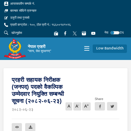
आपतकालीन सम्पर्क नं.
बारम्बार सोधिने प्रश्नहरु
उजुरी तथा गुनासो
प्रहरी कन्ट्रोल : १००, टोल फ्री नं.: १६६००१४१५१६
नेपा
EN
नेपाल प्रहरी
Low Bandwidth
"सत्य, सेवा सुरक्षणम्"
प्रहरी सहायक निरीक्षक
(जनपद) पदको वैकल्पिक
उम्मेदवार नियुक्‍ति सम्बन्धी
Share
सूचना (२०८२-०६-२३)
-
+
A
A
A
२०८२-०६-२३