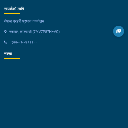
सम्पर्कको लागि
नेपाल प्रहरी प्रधान कार्यालय
नक्साल, काठमाण्डौ (7MV7P87H+VC)
+९७७-०१-५७१९९००
नक्शा