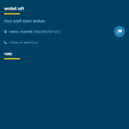
सम्पर्कको लागि
नेपाल प्रहरी प्रधान कार्यालय
नक्साल, काठमाण्डौ (7MV7P87H+VC)
+९७७-०१-५७१९९००
नक्शा