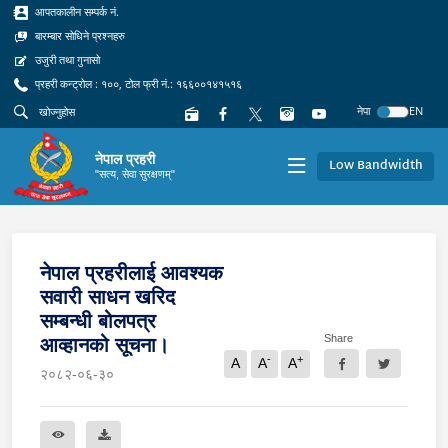
आपतकालीन सम्पर्क नं.
बारम्बार सोधिने प्रश्नहरु
उजुरी तथा गुनासो
प्रहरी कन्ट्रोल : १००, टोल फ्री नं.: १६६००१४१५१६
नेपा
EN
नेपाल प्रहरी
Low Bandwidth
"सत्य, सेवा सुरक्षणम्"
नेपाल प्रहरीलाई आवश्यक
सवारी साधन खरिद
सम्बन्धी बोलपत्र
Share
आव्हानको सूचना।
-
+
A
A
A
२०८२-०६-३०