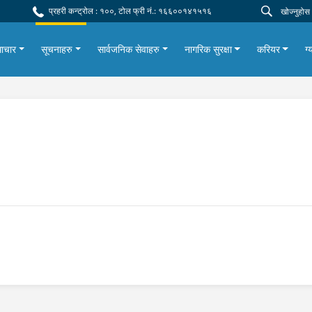
प्रहरी कन्ट्रोल : १००, टोल फ्री नं.: १६६००१४१५१६
ाचार
सूचनाहरु
सार्वजनिक सेवाहरु
नागरिक सुरक्षा
करियर
ग्