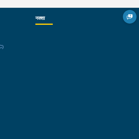
नक्शा
C)