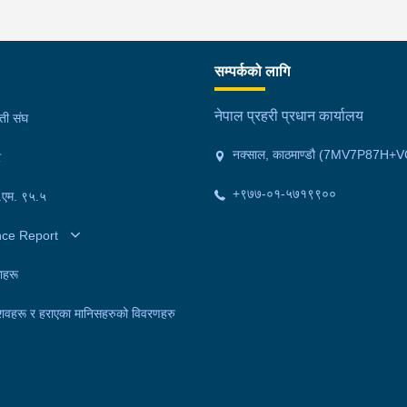
सम्पर्कको लागि
नेपाल प्रहरी प्रधान कार्यालय
मती संघ
नक्साल, काठमाण्डौ (7MV7P87H+V
र
+९७७-०१-५७१९९००
फ.एम. ९५.५
nce Report
ाहरू
शवहरू र हराएका मानिसहरुको विवरणहरु