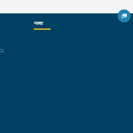
नक्शा
C)