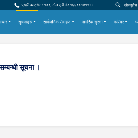
प्रहरी कन्ट्रोल : १००, टोल फ्री नं.: १६६००१४१५१६
ाचार
सूचनाहरु
सार्वजनिक सेवाहरु
नागरिक सुरक्षा
करियर
ग्
 सम्बन्धी सूचना ।