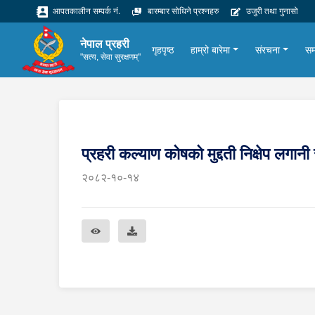
आपतकालीन सम्पर्क नं.
बारम्बार सोधिने प्रश्नहरु
उजुरी तथा गुनासो
नेपाल प्रहरी
गृहपृष्ठ
हाम्रो बारेमा
संरचना
सम
"सत्य, सेवा सुरक्षणम्"
प्रहरी कल्याण कोषको मुद्दती निक्षेप लगानी
२०८२-१०-१४