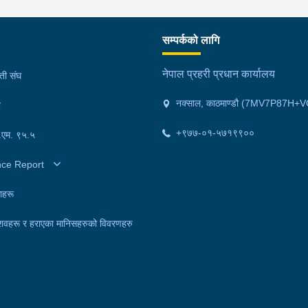
सम्पर्कको लागि
नेपाल प्रहरी प्रधान कार्यालय
मती संघ
नक्साल, काठमाण्डौ (7MV7P87H+V
र
+९७७-०१-५७१९९००
फ.एम. ९५.५
nce Report
ाहरू
शवहरू र हराएका मानिसहरुको विवरणहरु