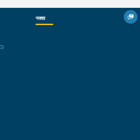
नक्शा
C)