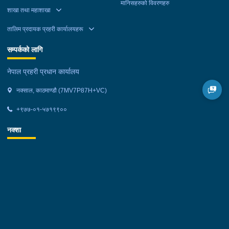
मानिसहरुको विवरणहरु
शाखा तथा महाशाखा
तालिम प्रदायक प्रहरी कार्यालयहरू
सम्पर्कको लागि
नेपाल प्रहरी प्रधान कार्यालय
नक्साल, काठमाण्डौ (7MV7P87H+VC)
+९७७-०१-५७१९९००
नक्शा