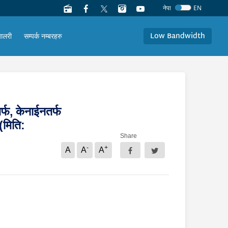
नेपा
EN
Low Bandwidth
यालरी
सम्पर्क नम्बरहरु
तर्फ, केनाईनतर्फ
(मिति:
Share
-
+
A
A
A