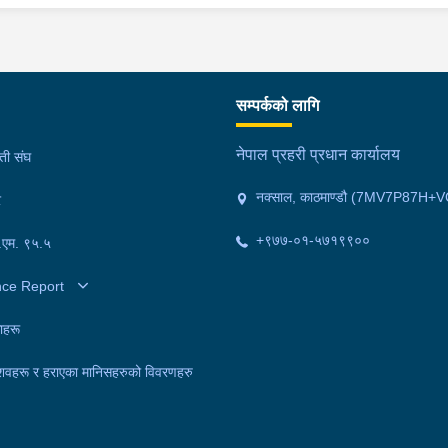
सम्पर्कको लागि
नेपाल प्रहरी प्रधान कार्यालय
मती संघ
नक्साल, काठमाण्डौ (7MV7P87H+V
र
+९७७-०१-५७१९९००
फ.एम. ९५.५
nce Report
ाहरू
शवहरू र हराएका मानिसहरुको विवरणहरु