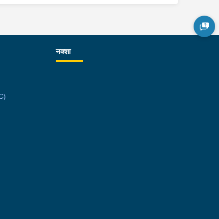
नक्शा
C)