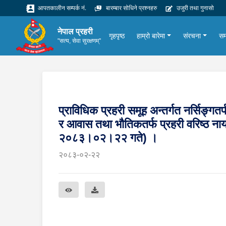
आपतकालीन सम्पर्क नं.
बारम्बार सोधिने प्रश्नहरु
उजुरी तथा गुनासो
नेपाल प्रहरी
गृहपृष्ठ
हाम्रो बारेमा
संरचना
सम
"सत्य, सेवा सुरक्षणम्"
प्राविधिक प्रहरी समूह अन्तर्गत नर्सिङ्गतर्
र आवास तथा भौतिकतर्फ प्रहरी वरिष्ठ नाय
२०८३।०२।२२ गते) ।
२०८३-०२-२२