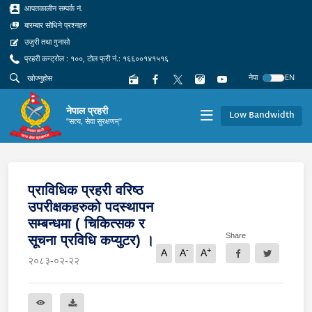
आपतकालीन सम्पर्क नं.
बारम्बार सोधिने प्रश्नहरु
उजुरी तथा गुनासो
प्रहरी कन्ट्रोल : १००, टोल फ्री नं.: १६६००१४१५१६
नेपा
EN
नेपाल प्रहरी
Low Bandwidth
"सत्य, सेवा सुरक्षणम्"
प्राविधिक प्रहरी वरिष्ठ
उपरीक्षकहरुको पदस्थापन
सम्बन्धमा ( चिकित्सक र
Share
सूचना प्रविधि कप्युटर) ।
-
+
A
A
A
२०८३-०२-२२