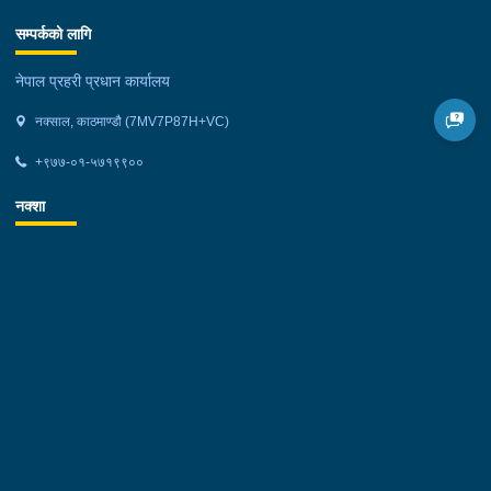
सम्पर्कको लागि
नेपाल प्रहरी प्रधान कार्यालय
नक्साल, काठमाण्डौ (7MV7P87H+VC)
+९७७-०१-५७१९९००
नक्शा