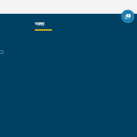
नक्शा
C)