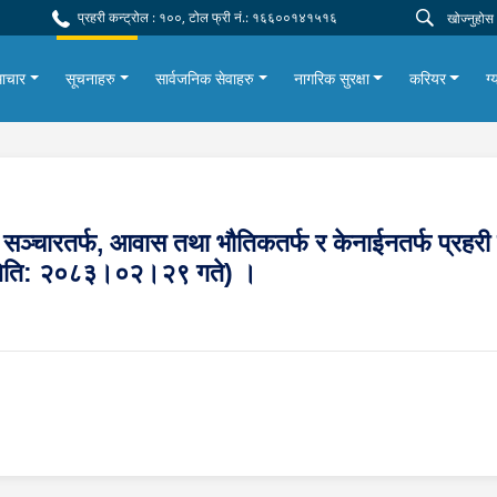
प्रहरी कन्ट्रोल : १००, टोल फ्री नं.: १६६००१४१५१६
ाचार
सूचनाहरु
सार्वजनिक सेवाहरु
नागरिक सुरक्षा
करियर
ग्
फ, सञ्चारतर्फ, आवास तथा भौतिकतर्फ र केनाईनतर्फ प्रहरी
 (मिति: २०८३।०२।२९ गते) ।