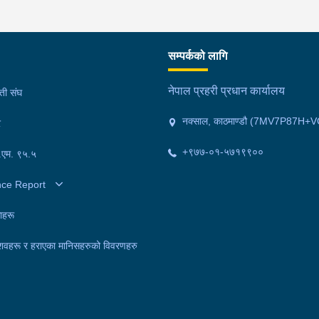
सम्पर्कको लागि
नेपाल प्रहरी प्रधान कार्यालय
मती संघ
नक्साल, काठमाण्डौ (7MV7P87H+V
र
+९७७-०१-५७१९९००
फ.एम. ९५.५
nce Report
ाहरू
शवहरू र हराएका मानिसहरुको विवरणहरु