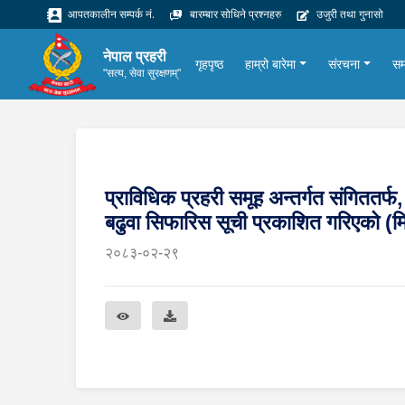
आपतकालीन सम्पर्क नं.
बारम्बार सोधिने प्रश्नहरु
उजुरी तथा गुनासो
नेपाल प्रहरी
गृहपृष्ठ
हाम्रो बारेमा
संरचना
सम
"सत्य, सेवा सुरक्षणम्"
प्राविधिक प्रहरी समूह अन्तर्गत संगिततर्
बढुवा सिफारिस सूची प्रकाशित गरिएको
२०८३-०२-२९