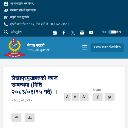
आपतकालीन सम्पर्क नं.
बारम्बार सोधिने प्रश्नहरु
उजुरी तथा गुनासो
प्रहरी कन्ट्रोल : १००, टोल फ्री नं.: १६६००१४१५१६
नेपा
EN
नेपाल प्रहरी
Low Bandwidth
"सत्य, सेवा सुरक्षणम्"
लेखाप्रमुखहरुको काज
सम्बन्धमा (मिति
Share
२०८३/०३/१५ गते) ।
-
+
A
A
A
२०८३-०३-१५