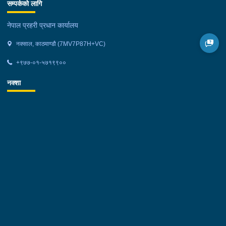
सम्पर्कको लागि
नेपाल प्रहरी प्रधान कार्यालय
नक्साल, काठमाण्डौ (7MV7P87H+VC)
+९७७-०१-५७१९९००
नक्शा