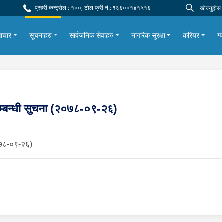
प्रहरी कन्ट्रोल : १००, टोल फ्री नं.: १६६००१४१५१६
ाचार
सूचनाहरु
सार्वजनिक सेवाहरु
नागरिक सुरक्षा
करियर
ग्
ने सम्बन्धी सुचना (२०७८-०९-२६)
(२०७८-०९-२६)