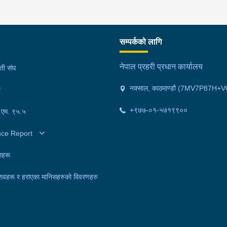
सम्पर्कको लागि
नेपाल प्रहरी प्रधान कार्यालय
मती संघ
नक्साल, काठमाण्डौ (7MV7P87H+V
र
+९७७-०१-५७१९९००
फ.एम. ९५.५
nce Report
ाहरू
शवहरू र हराएका मानिसहरुको विवरणहरु