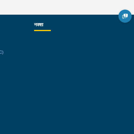
नक्शा
C)