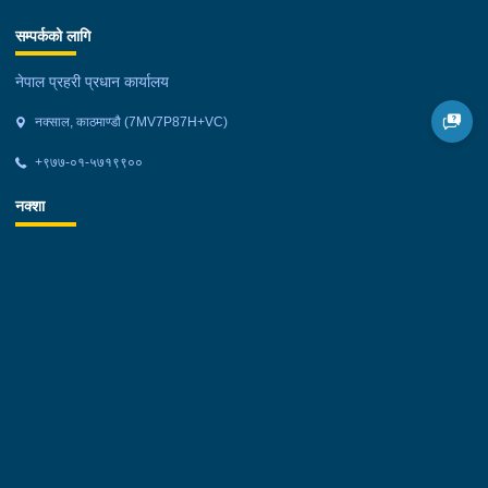
सम्पर्कको लागि
नेपाल प्रहरी प्रधान कार्यालय
नक्साल, काठमाण्डौ (7MV7P87H+VC)
+९७७-०१-५७१९९००
नक्शा