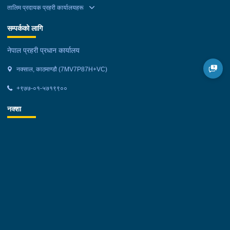
तालिम प्रदायक प्रहरी कार्यालयहरू
सम्पर्कको लागि
नेपाल प्रहरी प्रधान कार्यालय
नक्साल, काठमाण्डौ (7MV7P87H+VC)
+९७७-०१-५७१९९००
नक्शा