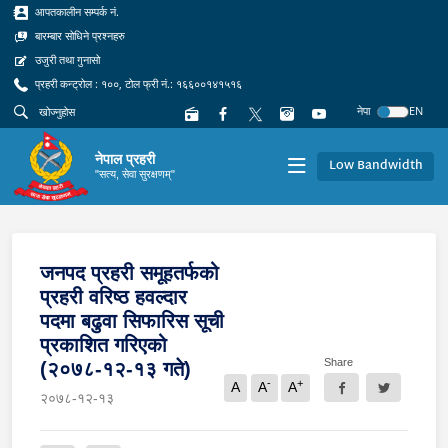
आपतकालीन सम्पर्क नं.
बारम्बार सोधिने प्रश्नहरु
उजुरी तथा गुनासो
प्रहरी कन्ट्रोल : १००, टोल फ्री नं.: १६६००१४१५१६
नेपा
EN
नेपाल प्रहरी
Low Bandwidth
"सत्य, सेवा सुरक्षणम्"
जनपद प्रहरी समूहतर्फको
प्रहरी वरिष्ठ हवल्दार
पदमा बढुवा सिफारिस सूची
प्रकाशित गरिएको
Share
(२०७८-१२-१३ गते)
-
+
A
A
A
२०७८-१२-१३