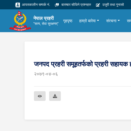
आपतकालीन सम्पर्क नं.
बारम्बार सोधिने प्रश्नहरु
उजुरी तथा गुनासो
नेपाल प्रहरी
गृहपृष्ठ
हाम्रो बारेमा
संरचना
सम
"सत्य, सेवा सुरक्षणम्"
जनपद प्रहरी समूहतर्फको प्रहरी सहायक
२०७९-०४-०६