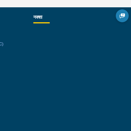
नक्शा
C)