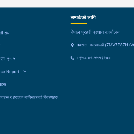
सम्पर्कको लागि
नेपाल प्रहरी प्रधान कार्यालय
मती संघ
नक्साल, काठमाण्डौ (7MV7P87H+V
र
+९७७-०१-५७१९९००
फ.एम. ९५.५
nce Report
ाहरू
शवहरू र हराएका मानिसहरुको विवरणहरु