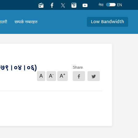
नेपा
EN
Low Bandwidth
यालरी
सम्पर्क नम्बरहरु
 (२०७९।०४।०६)
Share
-
+
A
A
A