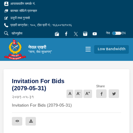
आपतकालीन सम्पर्क नं.
बारम्बार सोधिने प्रश्नहरु
उजुरी तथा गुनासो
प्रहरी कन्ट्रोल : १००, टोल फ्री नं.: १६६००१४१५१६
नेपा
EN
नेपाल प्रहरी
Low Bandwidth
"सत्य, सेवा सुरक्षणम्"
Invitation For Bids
Share
(2079-05-31)
-
+
A
A
A
२०७९-०५-३१
Invitation For Bids (2079-05-31)