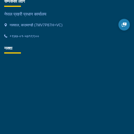
सम्पर्कको लागि
नेपाल प्रहरी प्रधान कार्यालय
नक्साल, काठमाण्डौ (7MV7P87H+VC)
+९७७-०१-५७१९९००
नक्शा