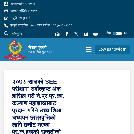
आपतकालीन सम्पर्क नं.
बारम्बार सोधिने प्रश्नहरु
उजुरी तथा गुनासो
प्रहरी कन्ट्रोल : १००, टोल फ्री नं.: १६६००१४१५१६
नेपा
EN
नेपाल प्रहरी
Low Bandwidth
"सत्य, सेवा सुरक्षणम्"
२०७८ सालको SEE
परीक्षामा सर्वोत्कृष्ट अंक
हासिल गरी ने.प्र.प्र.का.
कल्याण महाशाखाबाट
प्रदान गरिने उच्च शिक्षा
अध्ययन छात्रवृत्तिको
लागि छनौट भएका
प्र.क.हरूको सन्ततीको