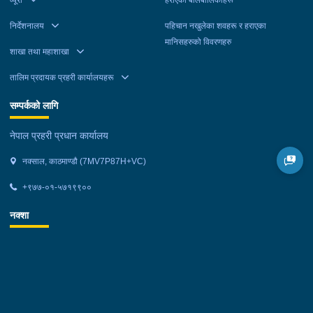
व्यूरो
हराएका बालबालिकाहरू
निर्देशनालय
पहिचान नखुलेका शवहरू र हराएका
मानिसहरुको विवरणहरु
शाखा तथा महाशाखा
तालिम प्रदायक प्रहरी कार्यालयहरू
सम्पर्कको लागि
नेपाल प्रहरी प्रधान कार्यालय
नक्साल, काठमाण्डौ (7MV7P87H+VC)
+९७७-०१-५७१९९००
नक्शा