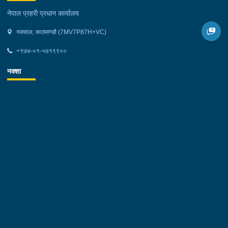
नेपाल प्रहरी प्रधान कार्यालय
नक्साल, काठमाण्डौ (7MV7P87H+VC)
+९७७-०१-५७१९९००
नक्शा