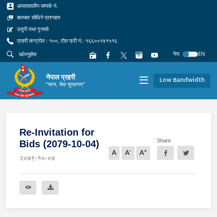
आपतकालीन सम्पर्क नं.
बारम्बार सोधिने प्रश्नहरु
उजुरी तथा गुनासो
प्रहरी कन्ट्रोल : १००, टोल फ्री नं.: १६६००१४१५१६
नेपा
EN
नेपाल प्रहरी
Low Bandwidth
"सत्य, सेवा सुरक्षणम्"
Re-Invitation for
Share
Bids (2079-10-04)
-
+
A
A
A
२०७९-१०-०४