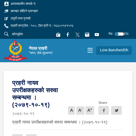
आपतकालीन सम्पर्क नं.
बारम्बार सोधिने प्रश्नहरु
उजुरी तथा गुनासो
प्रहरी कन्ट्रोल : १००, टोल फ्री नं.: १६६००१४१५१६
नेपा
EN
नेपाल प्रहरी
Low Bandwidth
"सत्य, सेवा सुरक्षणम्"
प्रहरी नायव
उपरीक्षकहरुको सरुवा
सम्बन्धमा ।
Share
(२०७९-१०-१९)
-
+
A
A
A
२०७९-१०-१९
प्रहरी नायव उपरीक्षकहरुको सरुवा सम्बन्धमा । (२०७९-१०-१९)