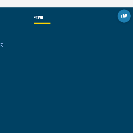
नक्शा
C)