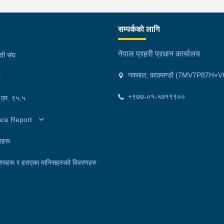
सम्पर्कको लागि
नेपाल प्रहरी प्रधान कार्यालय
मती संघ
नक्साल, काठमाण्डौ (7MV7P87H+V
र
+९७७-०१-५७१९९००
फ.एम. ९५.५
nce Report
ाहरू
शवहरू र हराएका मानिसहरुको विवरणहरु