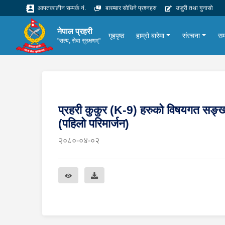
आपतकालीन सम्पर्क नं.
बारम्बार सोधिने प्रश्नहरु
उजुरी तथा गुनासो
नेपाल प्रहरी
गृहपृष्ठ
हाम्रो बारेमा
संरचना
सम
"सत्य, सेवा सुरक्षणम्"
प्रहरी कुकुर (K-9) हरुको विषयगत सङ्ख्या 
(पहिलो परिमार्जन)
२०८०-०४-०२