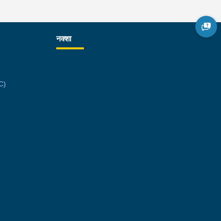
नक्शा
C)