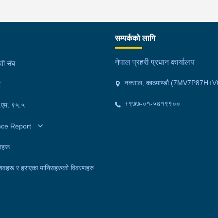
सम्पर्कको लागि
नेपाल प्रहरी प्रधान कार्यालय
मती संघ
नक्साल, काठमाण्डौ (7MV7P87H+V
र
+९७७-०१-५७१९९००
फ.एम. ९५.५
nce Report
ाहरू
शवहरू र हराएका मानिसहरुको विवरणहरु