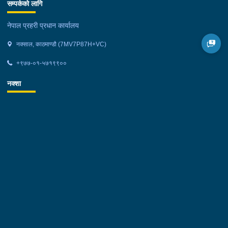
सम्पर्कको लागि
नेपाल प्रहरी प्रधान कार्यालय
नक्साल, काठमाण्डौ (7MV7P87H+VC)
+९७७-०१-५७१९९००
नक्शा