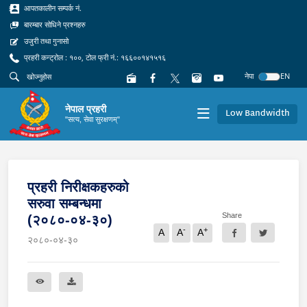
आपतकालीन सम्पर्क नं.
बारम्बार सोधिने प्रश्नहरु
उजुरी तथा गुनासो
प्रहरी कन्ट्रोल : १००, टोल फ्री नं.: १६६००१४१५१६
नेपा
EN
नेपाल प्रहरी
Low Bandwidth
"सत्य, सेवा सुरक्षणम्"
प्रहरी निरीक्षकहरुको
सरुवा सम्बन्धमा
Share
(२०८०-०४-३०)
-
+
A
A
A
२०८०-०४-३०