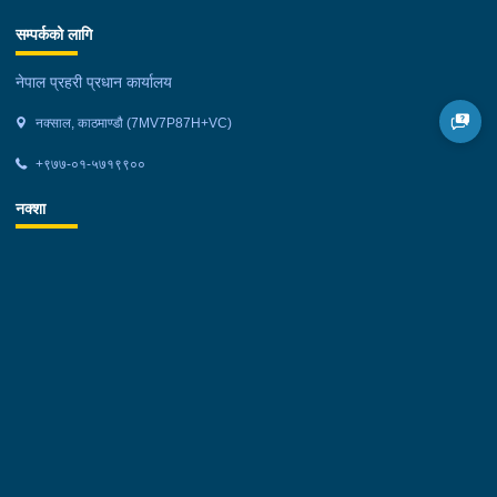
सम्पर्कको लागि
नेपाल प्रहरी प्रधान कार्यालय
नक्साल, काठमाण्डौ (7MV7P87H+VC)
+९७७-०१-५७१९९००
नक्शा