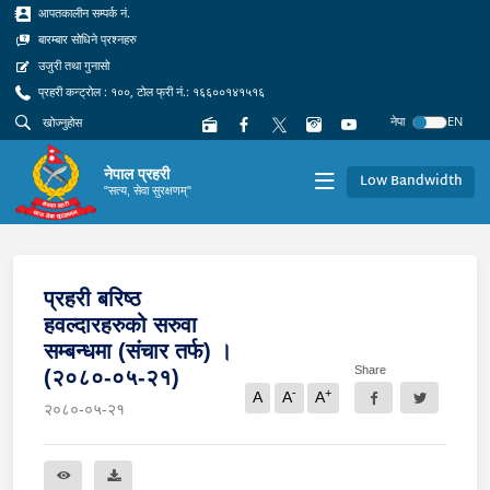
आपतकालीन सम्पर्क नं.
बारम्बार सोधिने प्रश्नहरु
उजुरी तथा गुनासो
प्रहरी कन्ट्रोल : १००, टोल फ्री नं.: १६६००१४१५१६
नेपा
EN
नेपाल प्रहरी
Low Bandwidth
"सत्य, सेवा सुरक्षणम्"
प्रहरी बरिष्ठ
हवल्दारहरुको सरुवा
सम्बन्धमा (संचार तर्फ) ।
Share
(२०८०-०५-२१)
-
+
A
A
A
२०८०-०५-२१