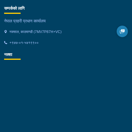
सम्पर्कको लागि
नेपाल प्रहरी प्रधान कार्यालय
नक्साल, काठमाण्डौ (7MV7P87H+VC)
+९७७-०१-५७१९९००
नक्शा