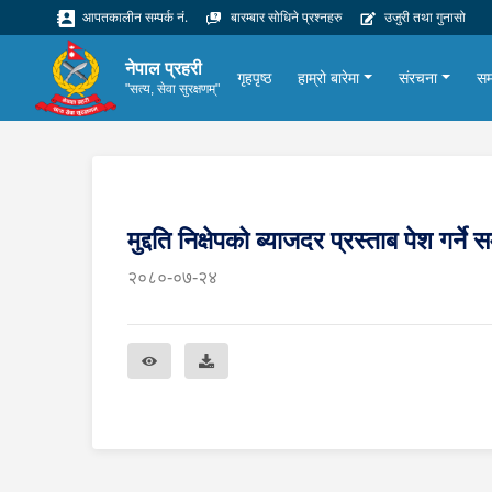
आपतकालीन सम्पर्क नं.
बारम्बार सोधिने प्रश्नहरु
उजुरी तथा गुनासो
नेपाल प्रहरी
गृहपृष्ठ
हाम्रो बारेमा
संरचना
सम
"सत्य, सेवा सुरक्षणम्"
मुद्दति निक्षेपको ब्याजदर प्रस्ताब पेश गर्
२०८०-०७-२४