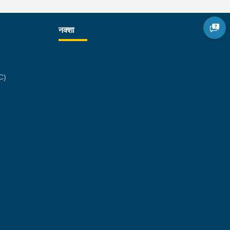
नक्शा
C)