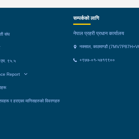
सम्पर्कको लागि
नेपाल प्रहरी प्रधान कार्यालय
मती संघ
नक्साल, काठमाण्डौ (7MV7P87H+V
र
+९७७-०१-५७१९९००
फ.एम. ९५.५
nce Report
ाहरू
शवहरू र हराएका मानिसहरुको विवरणहरु