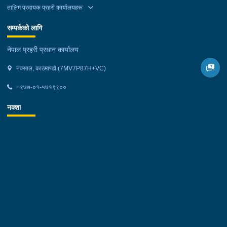
तालिम प्रदायक प्रहरी कार्यालयहरू
सम्पर्कको लागि
नेपाल प्रहरी प्रधान कार्यालय
नक्साल, काठमाण्डौ (7MV7P87H+VC)
+९७७-०१-५७१९९००
नक्शा