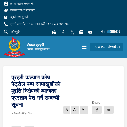
आपतकालीन सम्पर्क नं.
बारम्बार सोधिने प्रश्नहरु
उजुरी तथा गुनासो
प्रहरी कन्ट्रोल : १००, टोल फ्री नं.: १६६००१४१५१६
नेपा
EN
नेपाल प्रहरी
Low Bandwidth
"सत्य, सेवा सुरक्षणम्"
प्रहरी कल्याण कोष
पेट्रोल पम्प सामाखुशीको
मुद्दति निक्षेपको ब्याजदर
प्रस्ताब पेश गर्ने सम्बन्धी
Share
सुचना
-
+
A
A
A
२०८०-०९-१८