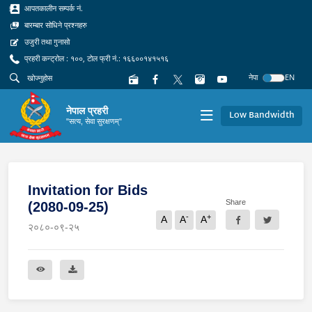
आपतकालीन सम्पर्क नं.
बारम्बार सोधिने प्रश्नहरु
उजुरी तथा गुनासो
प्रहरी कन्ट्रोल : १००, टोल फ्री नं.: १६६००१४१५१६
नेपा
EN
नेपाल प्रहरी
Low Bandwidth
"सत्य, सेवा सुरक्षणम्"
Invitation for Bids
Share
(2080-09-25)
-
+
A
A
A
२०८०-०९-२५