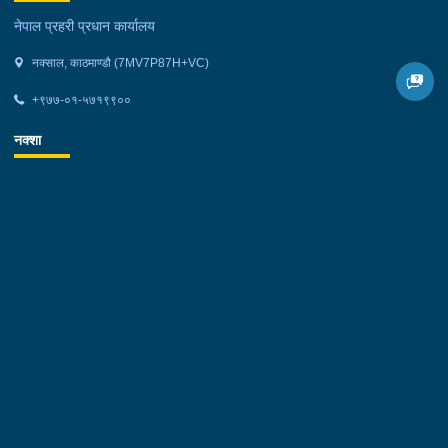
नेपाल प्रहरी प्रधान कार्यालय
नक्साल, काठमाण्डौ (7MV7P87H+VC)
+९७७-०१-५७१९९००
नक्शा