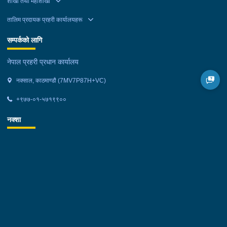
शाखा तथा महाशाखा
तालिम प्रदायक प्रहरी कार्यालयहरू
सम्पर्कको लागि
नेपाल प्रहरी प्रधान कार्यालय
नक्साल, काठमाण्डौ (7MV7P87H+VC)
+९७७-०१-५७१९९००
नक्शा