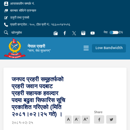
आपतकालीन सम्पर्क नं.
बारम्बार सोधिने प्रश्नहरु
उजुरी तथा गुनासो
प्रहरी कन्ट्रोल : १००, टोल फ्री नं.: १६६००१४१५१६
नेपा
EN
नेपाल प्रहरी
Low Bandwidth
"सत्य, सेवा सुरक्षणम्"
जनपद प्रहरी समूहतर्फको
प्रहरी जवान पदबाट
प्रहरी सहायक हवल्दार
पदमा बढुवा सिफारिस सूचि
प्रकाशित गरिएको (मिति
Share
२०८१।०२।२५ गते) ।
-
+
A
A
A
२०८१-०२-२५