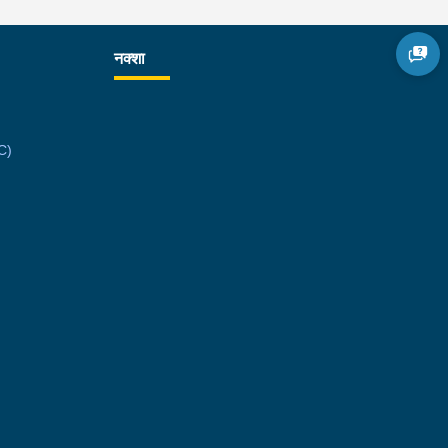
नक्शा
C)