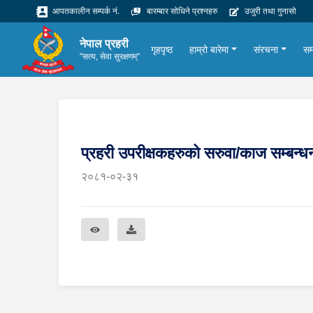
आपतकालीन सम्पर्क नं.
बारम्बार सोधिने प्रश्नहरु
उजुरी तथा गुनासो
नेपाल प्रहरी
गृहपृष्ठ
हाम्रो बारेमा
संरचना
सम
"सत्य, सेवा सुरक्षणम्"
प्रहरी उपरीक्षकहरुको सरुवा/काज सम्ब
२०८१-०२-३१