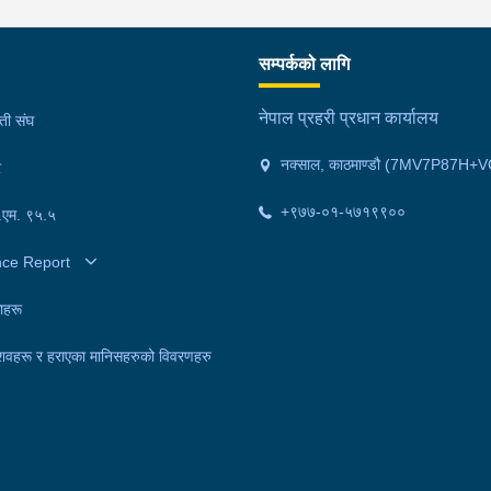
सम्पर्कको लागि
नेपाल प्रहरी प्रधान कार्यालय
मती संघ
नक्साल, काठमाण्डौ (7MV7P87H+V
र
+९७७-०१-५७१९९००
फ.एम. ९५.५
nce Report
ाहरू
शवहरू र हराएका मानिसहरुको विवरणहरु