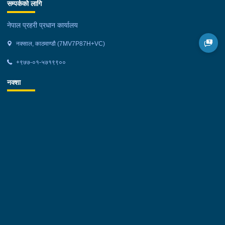
सम्पर्कको लागि
नेपाल प्रहरी प्रधान कार्यालय
नक्साल, काठमाण्डौ (7MV7P87H+VC)
+९७७-०१-५७१९९००
नक्शा