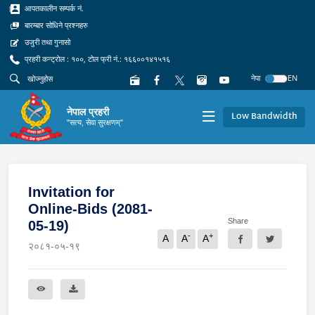
आपतकालीन सम्पर्क नं.
बारम्बार सोधिने प्रश्नहरु
उजुरी तथा गुनासो
प्रहरी कन्ट्रोल : १००, टोल फ्री नं.: १६६००१४१५१६
नेपा
EN
नेपाल प्रहरी
Low Bandwidth
"सत्य, सेवा सुरक्षणम्"
Invitation for
Online-Bids (2081-
Share
05-19)
-
+
A
A
A
२०८१-०५-१९