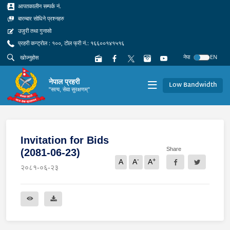
आपतकालीन सम्पर्क नं.
बारम्बार सोधिने प्रश्नहरु
उजुरी तथा गुनासो
प्रहरी कन्ट्रोल : १००, टोल फ्री नं.: १६६००१४१५१६
नेपा
EN
नेपाल प्रहरी
Low Bandwidth
"सत्य, सेवा सुरक्षणम्"
Invitation for Bids
Share
(2081-06-23)
-
+
A
A
A
२०८१-०६-२३