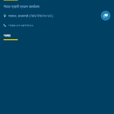
नेपाल प्रहरी प्रधान कार्यालय
नक्साल, काठमाण्डौ (7MV7P87H+VC)
+९७७-०१-५७१९९००
नक्शा