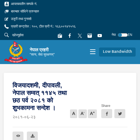
आपतकालीन सम्पर्क नं.
बारम्बार सोधिने प्रश्नहरु
उजुरी तथा गुनासो
प्रहरी कन्ट्रोल : १००, टोल फ्री नं.: १६६००१४१५१६
नेपा
EN
नेपाल प्रहरी
Low Bandwidth
"सत्य, सेवा सुरक्षणम्"
विजयादशमी, दीपावली,
नेपाल सम्वत् ११४५ तथा
छठ पर्व २०८१ को
Share
शुभकामना सन्देश ।
-
+
A
A
A
२०८१-०६-२३