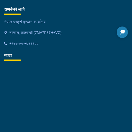
सम्पर्कको लागि
नेपाल प्रहरी प्रधान कार्यालय
नक्साल, काठमाण्डौ (7MV7P87H+VC)
+९७७-०१-५७१९९००
नक्शा