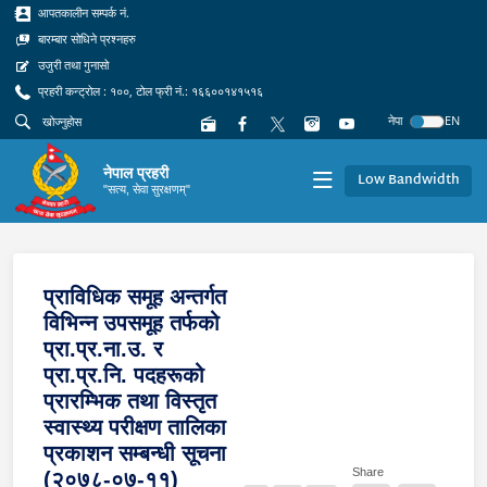
आपतकालीन सम्पर्क नं.
बारम्बार सोधिने प्रश्नहरु
उजुरी तथा गुनासो
प्रहरी कन्ट्रोल : १००, टोल फ्री नं.: १६६००१४१५१६
नेपा
EN
नेपाल प्रहरी
Low Bandwidth
"सत्य, सेवा सुरक्षणम्"
प्राविधिक समूह अन्तर्गत
विभिन्न उपसमूह तर्फको
प्रा.प्र.ना.उ. र
प्रा.प्र.नि. पदहरूको
प्रारम्भिक तथा विस्तृत
स्वास्थ्य परीक्षण तालिका
प्रकाशन सम्बन्धी सूचना
Share
(२०७८-०७-११)