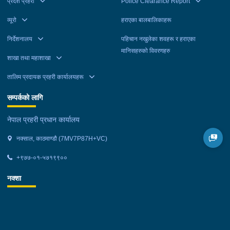
प्रदेश प्रहरी
Police Clearance Report
व्यूरो
हराएका बालबालिकाहरू
निर्देशनालय
पहिचान नखुलेका शवहरू र हराएका
मानिसहरुको विवरणहरु
शाखा तथा महाशाखा
तालिम प्रदायक प्रहरी कार्यालयहरू
सम्पर्कको लागि
नेपाल प्रहरी प्रधान कार्यालय
नक्साल, काठमाण्डौ (7MV7P87H+VC)
+९७७-०१-५७१९९००
नक्शा